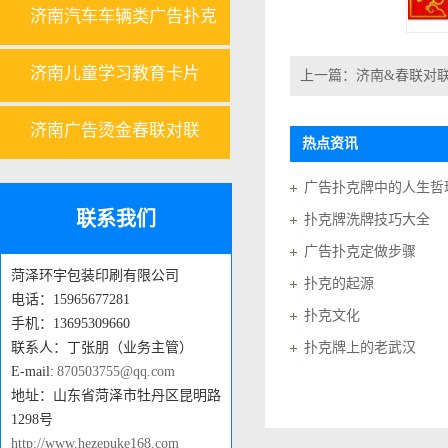
济南汽车车辆类广告扑克
济南儿童学习教育卡片
上一篇：
济南&春联对
济南广告烫金春联对联
热点资讯
广告扑克牌中的人生哲
联系我们
扑克牌洗牌技巧大全
广告扑克定做步骤
菏泽环宇包装印刷有限公司
扑克的起源
电话：15965677281
扑克文化
手机：13695309660
联系人：丁张朋（业务主管）
扑克牌上的老武汉
E-mail:
870503755@qq.com
地址：山东省菏泽市牡丹区昆明路
1298号
http://www.hezepuke168.com