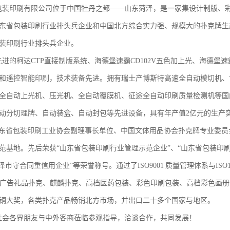
印刷有限公司位于中国牡丹之都——山东菏泽，是一家集设计制版、彩
东省包装印刷行业排头兵企业和中国北方综合实力强、规模大的扑克牌生
装印刷行业排头兵企业。
的柯达CTP直接制版系统、海德堡速霸CD102V五色加上光、海德堡速
和遥控智能印刷，技术装备先进。拥有瑞士产博斯特高速全自动模切机、
全自动上光机、压光机、全自动覆膜机、征途全自动印刷质量检测机等国
动分切理牌、自动装盒、自动封包等先进设备，具有年产值2亿元的生产
1
2
3
省包装印刷工业协会副理事长单位、中国文体用品协会扑克牌专业委员
范基地。先后荣获“山东省包装印刷行业管理示范企业”、“山东省包装印
泽市守合同重信用企业”等荣誉称号。通过了ISO9001 质量管理体系与ISO1
告礼品扑克、麒麟扑克、高档医药包装、彩色印刷包装、高档彩色画册
铜大奖，各类扑克产品畅销北方市场，并出口二十多个国家与地区。
会各界朋友与中外客商莅临参观指导，洽谈合作，共同发展！