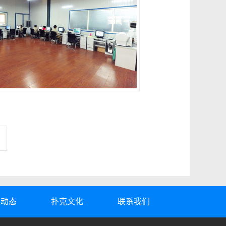
业动态
扑克文化
联系我们