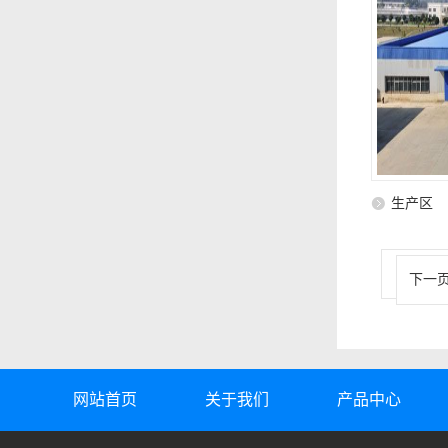
生产区
下一
网站首页
关于我们
产品中心