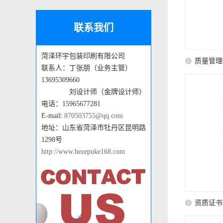
联系我们
菏泽环宇包装印刷有限公司
质量管理
联系人：丁张朋（业务主管）
13695309660
刘设计师（金牌设计师）
电话：15965677281
E-mail:
870503755@qq.com
地址：山东省菏泽市牡丹区昆明路
1298号
http://www.hezepuke168.com
资质证书