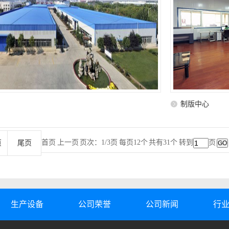
制版中心
首页 上一页
页次：1/3页 每页12个 共有31个 转到
页
页
尾页
生产设备
公司荣誉
公司新闻
行