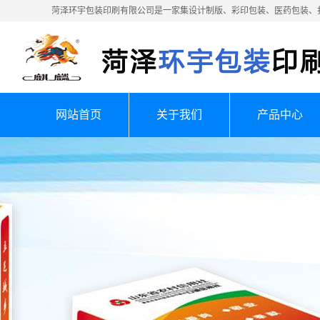
菏泽环宇包装印刷有限公司是一家集设计制版、彩印包装、医药包装、
网站首页
关于我们
产品中心