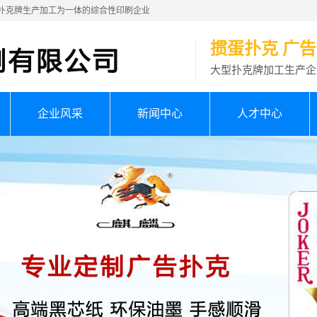
扑克牌生产加工为一体的综合性印刷企业
掼蛋扑克 广
大型扑克牌加工生产企
企业风采
新闻中心
人才中心