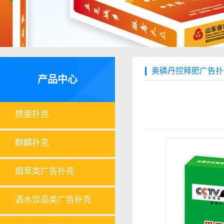
奥磷丹控释肥广告扑
产品中心
掼蛋扑克
麒麟扑克
烟草类广告扑克
酒水饮品类广告扑克