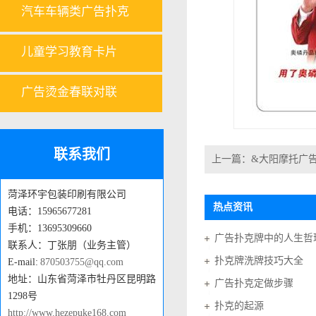
汽车车辆类广告扑克
儿童学习教育卡片
广告烫金春联对联
联系我们
上一篇：
&大阳摩托广
菏泽环宇包装印刷有限公司
热点资讯
电话：15965677281
手机：13695309660
广告扑克牌中的人生哲
联系人：丁张朋（业务主管）
扑克牌洗牌技巧大全
E-mail:
870503755@qq.com
地址：山东省菏泽市牡丹区昆明路
广告扑克定做步骤
1298号
扑克的起源
http://www.hezepuke168.com