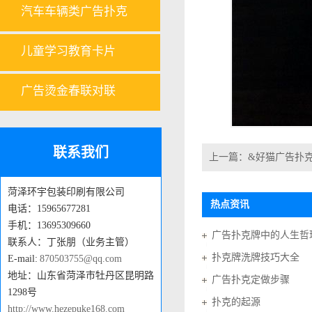
汽车车辆类广告扑克
儿童学习教育卡片
广告烫金春联对联
联系我们
上一篇：
&好猫广告扑
菏泽环宇包装印刷有限公司
热点资讯
电话：15965677281
手机：13695309660
广告扑克牌中的人生哲
联系人：丁张朋（业务主管）
扑克牌洗牌技巧大全
E-mail:
870503755@qq.com
地址：山东省菏泽市牡丹区昆明路
广告扑克定做步骤
1298号
扑克的起源
http://www.hezepuke168.com