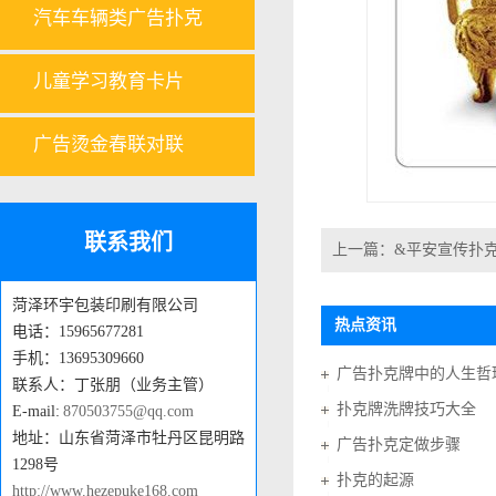
汽车车辆类广告扑克
儿童学习教育卡片
广告烫金春联对联
联系我们
上一篇：
&平安宣传扑
菏泽环宇包装印刷有限公司
热点资讯
电话：15965677281
手机：13695309660
广告扑克牌中的人生哲
联系人：丁张朋（业务主管）
扑克牌洗牌技巧大全
E-mail:
870503755@qq.com
地址：山东省菏泽市牡丹区昆明路
广告扑克定做步骤
1298号
扑克的起源
http://www.hezepuke168.com