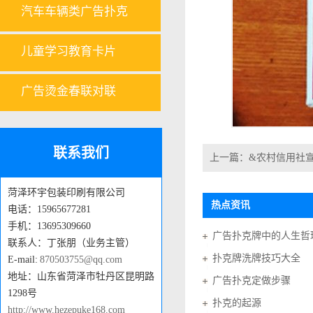
汽车车辆类广告扑克
儿童学习教育卡片
广告烫金春联对联
联系我们
上一篇：
&农村信用社
菏泽环宇包装印刷有限公司
热点资讯
电话：15965677281
手机：13695309660
广告扑克牌中的人生哲
联系人：丁张朋（业务主管）
扑克牌洗牌技巧大全
E-mail:
870503755@qq.com
地址：山东省菏泽市牡丹区昆明路
广告扑克定做步骤
1298号
扑克的起源
http://www.hezepuke168.com