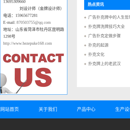
13695309660
热点资讯
刘设计师（金牌设计师）
电话：15965677281
广告扑克牌中的人生哲
E-mail:
870503755@qq.com
扑克牌洗牌技巧大全
地址：山东省菏泽市牡丹区昆明路
广告扑克定做步骤
1298号
http://www.hezepuke168.com
扑克的起源
扑克文化
扑克牌上的老武汉
网站首页
关于我们
产品中心
生产设