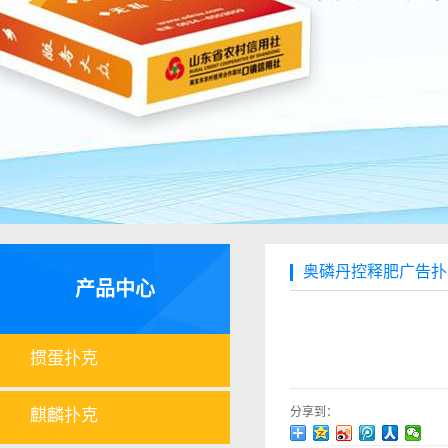
奥磷丹控释肥广告扑
产品中心
掼蛋扑克
分享到：
麒麟扑克